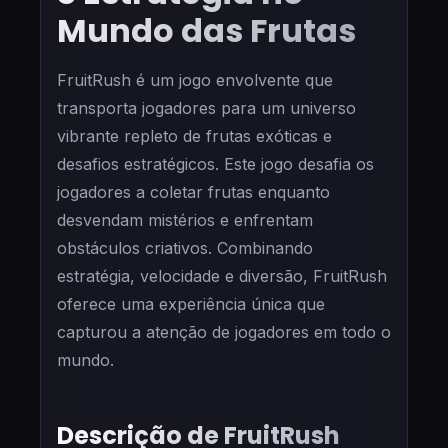
Mundo das Frutas
FruitRush é um jogo envolvente que
transporta jogadores para um universo
vibrante repleto de frutas exóticas e
desafios estratégicos. Este jogo desafia os
jogadores a coletar frutas enquanto
desvendam mistérios e enfrentam
obstáculos criativos. Combinando
estratégia, velocidade e diversão, FruitRush
oferece uma experiência única que
capturou a atenção de jogadores em todo o
mundo.
Descrição de FruitRush