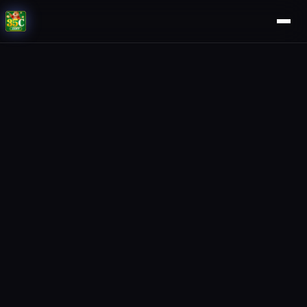
Pular para o conteúdo