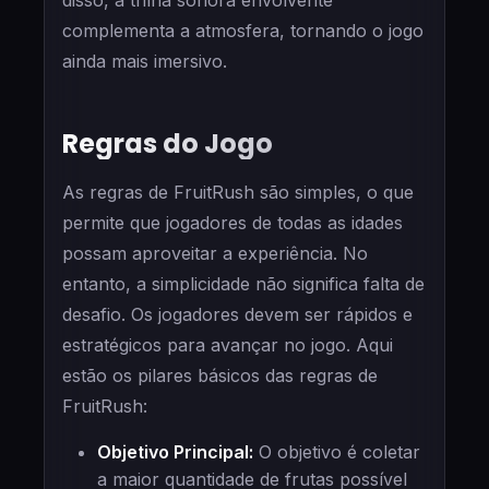
disso, a trilha sonora envolvente
complementa a atmosfera, tornando o jogo
ainda mais imersivo.
Regras do Jogo
As regras de FruitRush são simples, o que
permite que jogadores de todas as idades
possam aproveitar a experiência. No
entanto, a simplicidade não significa falta de
desafio. Os jogadores devem ser rápidos e
estratégicos para avançar no jogo. Aqui
estão os pilares básicos das regras de
FruitRush:
Objetivo Principal:
O objetivo é coletar
a maior quantidade de frutas possível