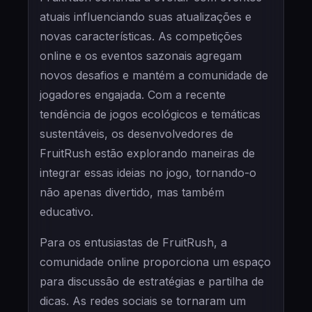
atuais influenciando suas atualizações e
novas características. As competições
online e os eventos sazonais agregam
novos desafios e mantém a comunidade de
jogadores engajada. Com a recente
tendência de jogos ecológicos e temáticas
sustentáveis, os desenvolvedores de
FruitRush estão explorando maneiras de
integrar essas ideias no jogo, tornando-o
não apenas divertido, mas também
educativo.
Para os entusiastas de FruitRush, a
comunidade online proporciona um espaço
para discussão de estratégias e partilha de
dicas. As redes sociais se tornaram um