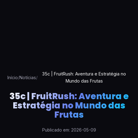
35c | FruitRush: Aventura e Estratégia no
Início
/
Notícias
/
Mundo das Frutas
35c | FruitRush: Aventura e
Estratégia no Mundo das
Frutas
Publicado em: 2026-05-09