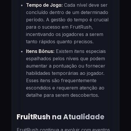
Tempo de Jogo:
Cada nível deve ser
concluído dentro de um determinado
período. A gestão do tempo é crucial
para o sucesso em FruitRush,
incentivando os jogadores a serem
tanto rápidos quanto precisos.
Itens Bônus:
Existem itens especiais
espalhados pelos níveis que podem
aumentar a pontuação ou fornecer
habilidades temporárias ao jogador.
Esses itens são frequentemente
escondidos e requerem atenção ao
detalhe para serem descobertos.
FruitRush na Atualidade
FruitRush continua a evoluir com eventos