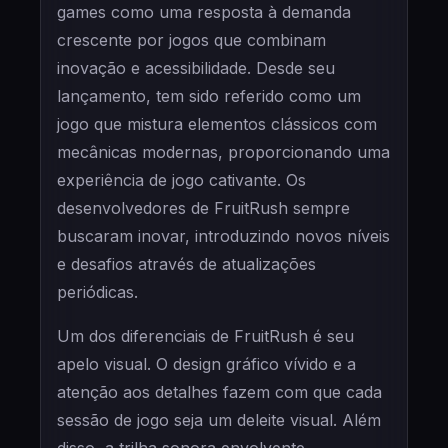
games como uma resposta à demanda
crescente por jogos que combinam
inovação e acessibilidade. Desde seu
lançamento, tem sido referido como um
jogo que mistura elementos clássicos com
mecânicas modernas, proporcionando uma
experiência de jogo cativante. Os
desenvolvedores de FruitRush sempre
buscaram inovar, introduzindo novos níveis
e desafios através de atualizações
periódicas.
Um dos diferenciais de FruitRush é seu
apelo visual. O design gráfico vívido e a
atenção aos detalhes fazem com que cada
sessão de jogo seja um deleite visual. Além