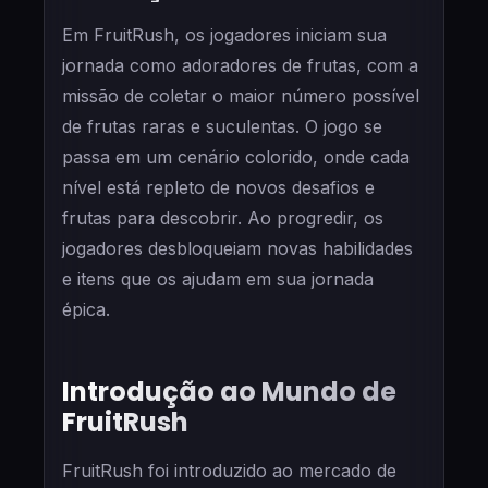
Em FruitRush, os jogadores iniciam sua
jornada como adoradores de frutas, com a
missão de coletar o maior número possível
de frutas raras e suculentas. O jogo se
passa em um cenário colorido, onde cada
nível está repleto de novos desafios e
frutas para descobrir. Ao progredir, os
jogadores desbloqueiam novas habilidades
e itens que os ajudam em sua jornada
épica.
Introdução ao Mundo de
FruitRush
FruitRush foi introduzido ao mercado de