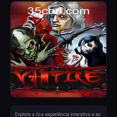
Explore a rica experiência interativa e as