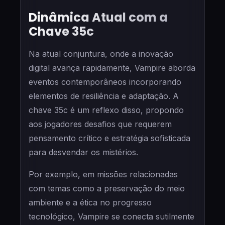
Dinâmica Atual com a
Chave 35c
Na atual conjuntura, onde a inovação
digital avança rapidamente, Vampire aborda
eventos contemporâneos incorporando
elementos de resiliência e adaptação. A
chave 35c é um reflexo disso, propondo
aos jogadores desafios que requerem
pensamento crítico e estratégia sofisticada
para desvendar os mistérios.
Por exemplo, em missões relacionadas
com temas como a preservação do meio
ambiente e a ética no progresso
tecnológico, Vampire se conecta sutilmente