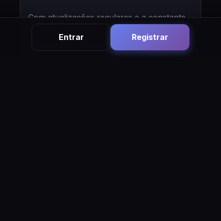
Com atualizações regulares e a constante
inserção de novos conteúdos, Vampire
Entrar
Registrar
mantém-se no epicentro das discussões
sobre inovação nos jogos digitais.
35c
Jogar Agora
Registrar