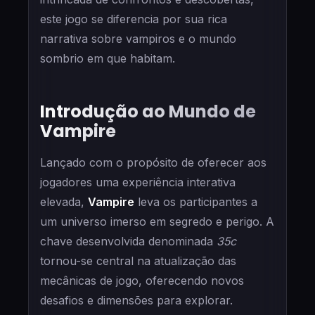
este jogo se diferencia por sua rica
narrativa sobre vampiros e o mundo
sombrio em que habitam.
Introdução ao Mundo de
Vampire
Lançado com o propósito de oferecer aos
jogadores uma experiência interativa
elevada,
Vampire
leva os participantes a
um universo imerso em segredo e perigo. A
chave desenvolvida denominada
35c
tornou-se central na atualização das
mecânicas de jogo, oferecendo novos
desafios e dimensões para explorar.