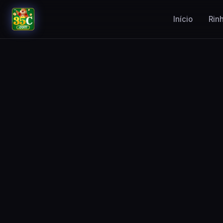
Pular para o conteúdo
Início
Rin