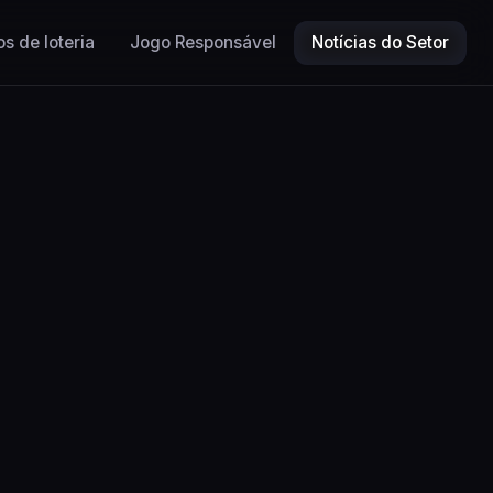
s de loteria
Jogo Responsável
Notícias do Setor