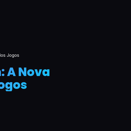
dos Jogos
: A Nova
ogos