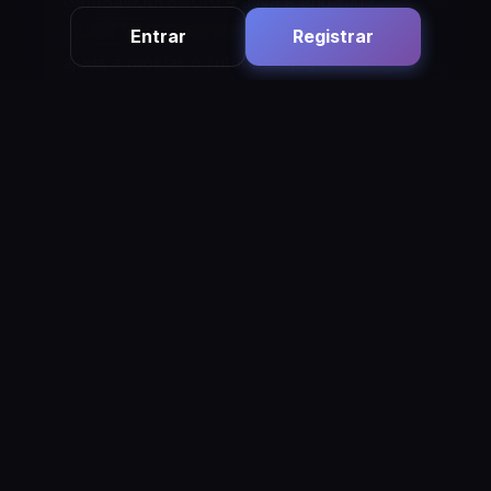
GemSaviourSword é ativa e engajada,
muitas vezes oferecendo feedback que
Entrar
Registrar
ajuda a moldar o futuro do jogo.
35c
Jogar Agora
Registrar
Últimas Postagens