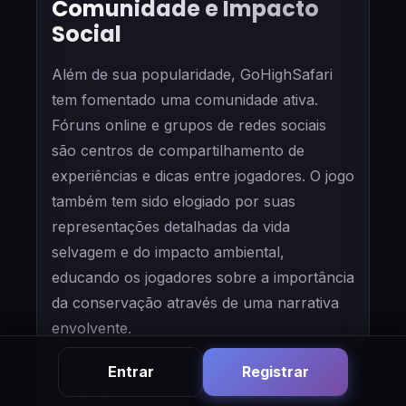
Comunidade e Impacto
Social
Além de sua popularidade, GoHighSafari
tem fomentado uma comunidade ativa.
Fóruns online e grupos de redes sociais
são centros de compartilhamento de
experiências e dicas entre jogadores. O jogo
também tem sido elogiado por suas
representações detalhadas da vida
selvagem e do impacto ambiental,
educando os jogadores sobre a importância
da conservação através de uma narrativa
envolvente.
Com sua combinação única de aventura,
Entrar
Registrar
estratégia e conscientização ambiental,