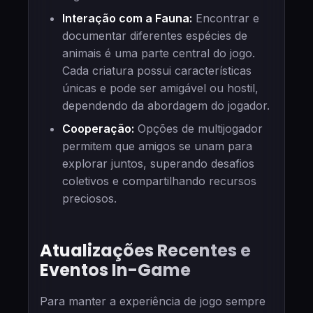
Interação com a Fauna:
Encontrar e
documentar diferentes espécies de
animais é uma parte central do jogo.
Cada criatura possui características
únicas e pode ser amigável ou hostil,
dependendo da abordagem do jogador.
Cooperação:
Opções de multijogador
permitem que amigos se unam para
explorar juntos, superando desafios
coletivos e compartilhando recursos
preciosos.
Atualizações Recentes e
Eventos In-Game
Para manter a experiência de jogo sempre