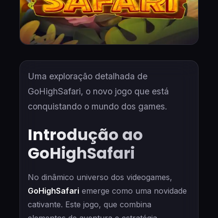
Uma exploração detalhada de
GoHighSafari, o novo jogo que está
conquistando o mundo dos games.
Introdução ao
GoHighSafari
No dinâmico universo dos videogames,
GoHighSafari
emerge como uma novidade
cativante. Este jogo, que combina