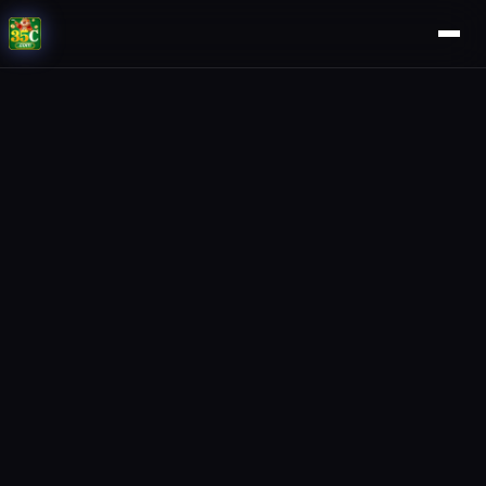
Pular para o conteúdo