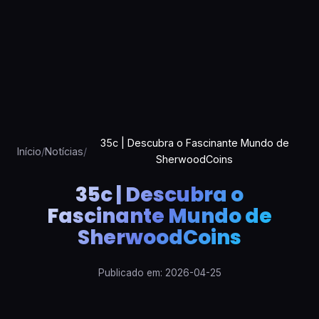
35c | Descubra o Fascinante Mundo de
Início
/
Notícias
/
SherwoodCoins
35c | Descubra o
Fascinante Mundo de
SherwoodCoins
Publicado em: 2026-04-25