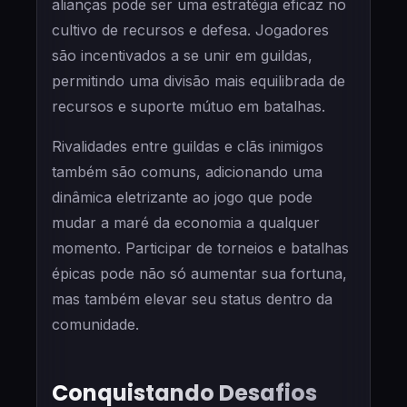
alianças pode ser uma estratégia eficaz no
cultivo de recursos e defesa. Jogadores
são incentivados a se unir em guildas,
permitindo uma divisão mais equilibrada de
recursos e suporte mútuo em batalhas.
Rivalidades entre guildas e clãs inimigos
também são comuns, adicionando uma
dinâmica eletrizante ao jogo que pode
mudar a maré da economia a qualquer
momento. Participar de torneios e batalhas
épicas pode não só aumentar sua fortuna,
mas também elevar seu status dentro da
comunidade.
Conquistando Desafios