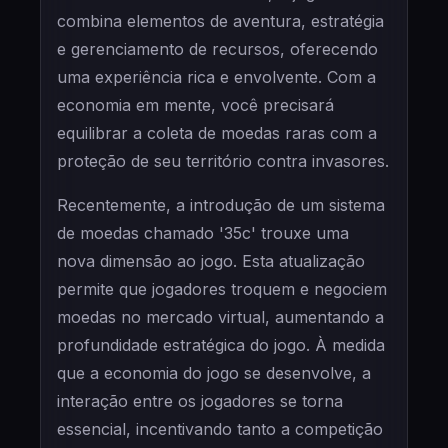
combina elementos de aventura, estratégia
e gerenciamento de recursos, oferecendo
uma experiência rica e envolvente. Com a
economia em mente, você precisará
equilibrar a coleta de moedas raras com a
proteção de seu território contra invasores.
Recentemente, a introdução de um sistema
de moedas chamado '35c' trouxe uma
nova dimensão ao jogo. Esta atualização
permite que jogadores troquem e negociem
moedas no mercado virtual, aumentando a
profundidade estratégica do jogo. À medida
que a economia do jogo se desenvolve, a
interação entre os jogadores se torna
essencial, incentivando tanto a competição