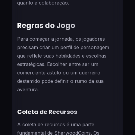
quanto a colaboração.
Regras do Jogo
Para começar a jornada, os jogadores
precisam criar um perfil de personagem
que reflete suas habilidades e escolhas
estratégicas. Escolher entre ser um
comerciante astuto ou um guerreiro
destemido pode definir o rumo da sua
aventura.
Coleta de Recursos
A coleta de recursos é uma parte
fundamental de SherwoodCoins. Os