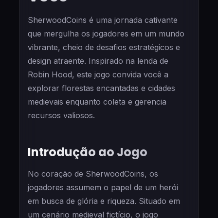
SherwoodCoins é uma jornada cativante
que mergulha os jogadores em um mundo
vibrante, cheio de desafios estratégicos e
design atraente. Inspirado na lenda de
Robin Hood, este jogo convida você a
explorar florestas encantadas e cidades
medievais enquanto coleta e gerencia
recursos valiosos.
Introdução ao Jogo
No coração de SherwoodCoins, os
jogadores assumem o papel de um herói
em busca de glória e riqueza. Situado em
um cenário medieval fictício, o jogo