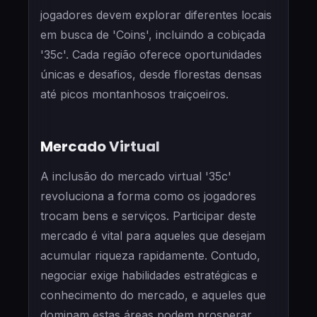
jogadores devem explorar diferentes locais
em busca de 'Coins', incluindo a cobiçada
'35c'. Cada região oferece oportunidades
únicas e desafios, desde florestas densas
até picos montanhosos traiçoeiros.
Mercado Virtual
A inclusão do mercado virtual '35c'
revoluciona a forma como os jogadores
trocam bens e serviços. Participar deste
mercado é vital para aqueles que desejam
acumular riqueza rapidamente. Contudo,
negociar exige habilidades estratégicas e
conhecimento do mercado, e aqueles que
dominam estas áreas podem prosperar.