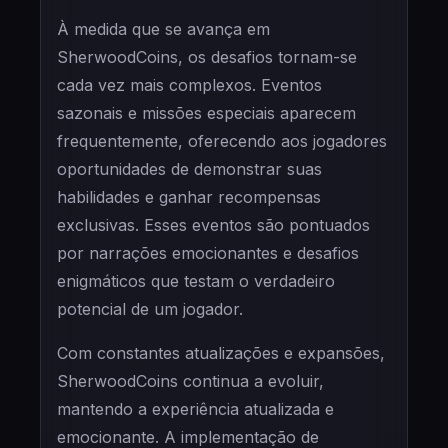
À medida que se avança em
SherwoodCoins, os desafios tornam-se
cada vez mais complexos. Eventos
sazonais e missões especiais aparecem
frequentemente, oferecendo aos jogadores
oportunidades de demonstrar suas
habilidades e ganhar recompensas
exclusivas. Esses eventos são pontuados
por narrações emocionantes e desafios
enigmáticos que testam o verdadeiro
potencial de um jogador.
Com constantes atualizações e expansões,
SherwoodCoins continua a evoluir,
mantendo a experiência atualizada e
emocionante. A implementação de