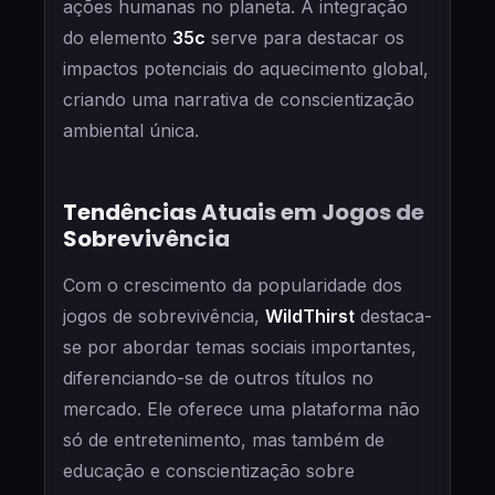
ações humanas no planeta. A integração
do elemento
35c
serve para destacar os
impactos potenciais do aquecimento global,
criando uma narrativa de conscientização
ambiental única.
Tendências Atuais em Jogos de
Sobrevivência
Com o crescimento da popularidade dos
jogos de sobrevivência,
WildThirst
destaca-
se por abordar temas sociais importantes,
diferenciando-se de outros títulos no
mercado. Ele oferece uma plataforma não
só de entretenimento, mas também de
educação e conscientização sobre