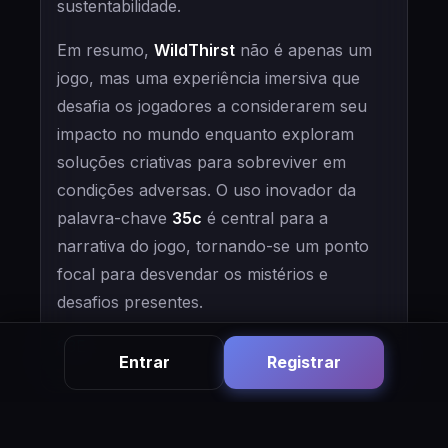
sustentabilidade.
Em resumo,
WildThirst
não é apenas um
jogo, mas uma experiência imersiva que
desafia os jogadores a considerarem seu
impacto no mundo enquanto exploram
soluções criativas para sobreviver em
condições adversas. O uso inovador da
palavra-chave
35c
é central para a
narrativa do jogo, tornando-se um ponto
focal para desvendar os mistérios e
desafios presentes.
93E
Entrar
Registrar