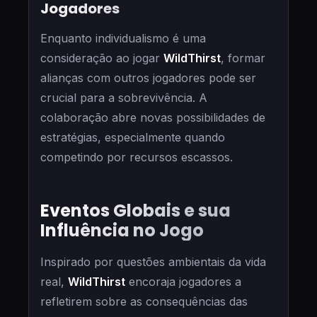
Jogadores
Enquanto individualismo é uma
consideração ao jogar
WildThirst
, formar
alianças com outros jogadores pode ser
crucial para a sobrevivência. A
colaboração abre novas possibilidades de
estratégias, especialmente quando
competindo por recursos escassos.
Eventos Globais e sua
Influência no Jogo
Inspirado por questões ambientais da vida
real,
WildThirst
encoraja jogadores a
refletirem sobre as consequências das