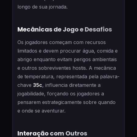
longo de sua jornada.
Mecânicas de Jogo e Desafios
Os jogadores começam com recursos
limitados e devem procurar água, comida e
abrigo enquanto evitam perigos ambientais
e outros sobreviventes hostis. A mecânica
de temperatura, representada pela palavra-
chave
35c
, influencia diretamente a
jogabilidade, forçando os jogadores a
pensarem estrategicamente sobre quando
e onde se aventurar.
Interação com Outros